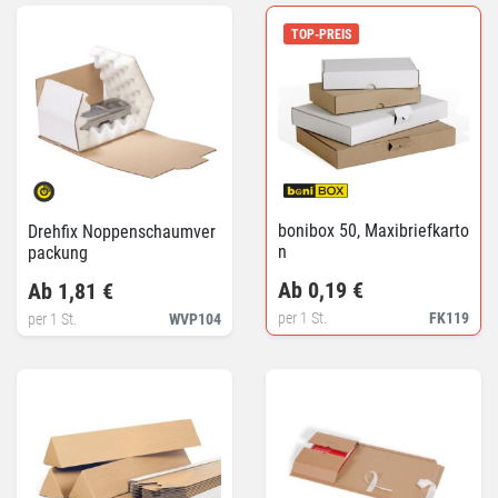
TOP-PREIS
bonibox 50, Maxibriefkarto
Drehfix Noppenschaumver
n
packung
Ab 0,19 €
Ab 1,81 €
per 1 St.
FK119
per 1 St.
WVP104