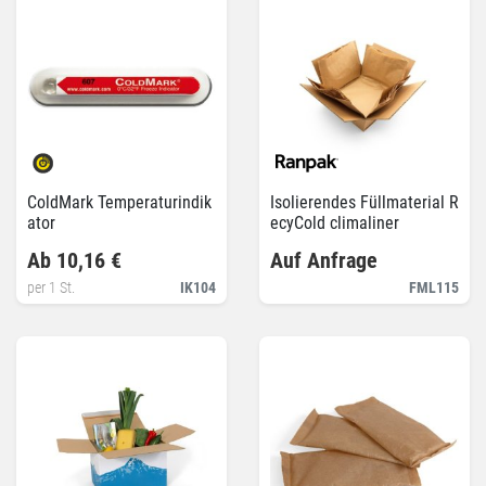
ColdMark Temperaturindik
Isolierendes Füllmaterial R
ator
ecyCold climaliner
Ab 10,16 €
Auf Anfrage
per 1 St.
IK104
FML115