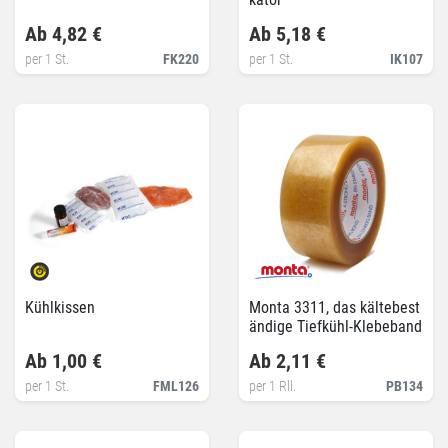
Ab 4,82 €
Ab 5,18 €
per 1 St.
FK220
per 1 St.
IK107
Kühlkissen
Monta 3311, das kältebest
ändige Tiefkühl-Klebeband
Ab 1,00 €
Ab 2,11 €
per 1 St.
FML126
per 1 Rll.
PB134