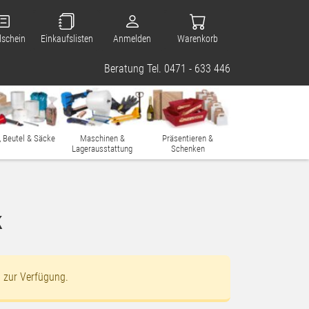
lschein
Einkaufslisten
Anmelden
Warenkorb
Beratung Tel. 0471 - 633 446
, Beutel & Säcke
Maschinen &
Präsentieren &
Lagerausstattung
Schenken
k
t zur Verfügung.