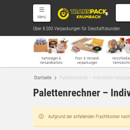
Menü
Über 8.000 Verpackungen für Geschäftskunden.
Kartonagen &
Post- & Versand-
Verschließe
Versandkartons
verpackungen
Kennzeichn
Startseite
Palettenrechner – Individuelle Holzpal
Palettenrechner – Indi
Aufgrund der anfallenden Frachtkosten nach S