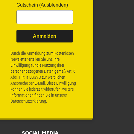
Gutschein (Ausblenden)
Anmelden
Durch die Anmeldung zum kostenlosen
Newsletter erteilen Sie uns Ihre
Einwilligung für die Nutzung Ihrer
personenbezogenen Daten gemäß Art. 6
Abs. 1 lit. a DSGVO zur werblichen
Ansprache per E-Mail. Diese Einwilligung
können Sie jederzeit widerrufen, weitere
Informationen finden Sie in unserer
Datenschutzerklärung
.
SOCIAL MEDIA