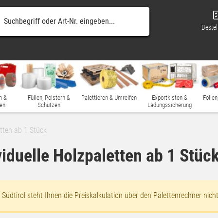
Bestel
n &
Füllen, Polstern &
Palettieren & Umreifen
Exportkisten &
Folien
en
Schützen
Ladungssicherung
etten ab 1 Stück
viduelle Holzpaletten ab 1 Stüc
üdtirol steht Ihnen die Preiskalkulation über den Palettenrechner nich