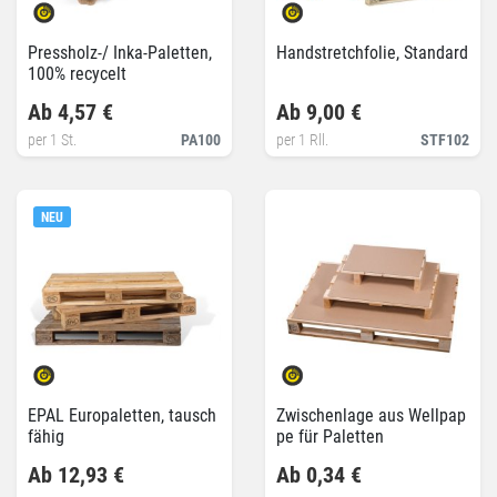
Pressholz-/ Inka-Paletten,
Handstretchfolie, Standard
100% recycelt
Ab 4,57 €
Ab 9,00 €
per 1 St.
PA100
per 1 Rll.
STF102
NEU
EPAL Europaletten, tausch
Zwischenlage aus Wellpap
fähig
pe für Paletten
Ab 12,93 €
Ab 0,34 €