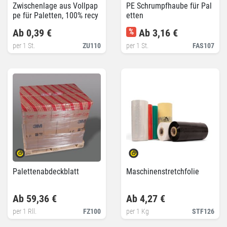
Zwischenlage aus Vollpap
PE Schrumpfhaube für Pal
pe für Paletten, 100% recy
etten
celt
Ab 0,39 €
%
Ab 3,16 €
per 1 St.
ZU110
per 1 St.
FAS107
Palettenabdeckblatt
Maschinenstretchfolie
Ab 59,36 €
Ab 4,27 €
per 1 Rll.
FZ100
per 1 Kg
STF126