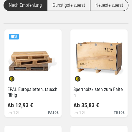
Nach Empfehlung
Günstigste zuerst
Neueste zuerst
NEU
EPAL Europaletten, tausch
Sperrholzkisten zum Falte
fähig
n
Ab 12,93 €
Ab 35,83 €
per 1 St.
PA108
per 1 St.
TK108