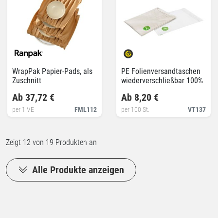
WrapPak Papier-Pads, als
PE Folienversandtaschen
Zuschnitt
wiederverschließbar 100%
recycelt
Ab 37,72 €
Ab 8,20 €
per 1 VE
FML112
per 100 St.
VT137
Zeigt
12
von 19 Produkten an
Alle Produkte anzeigen