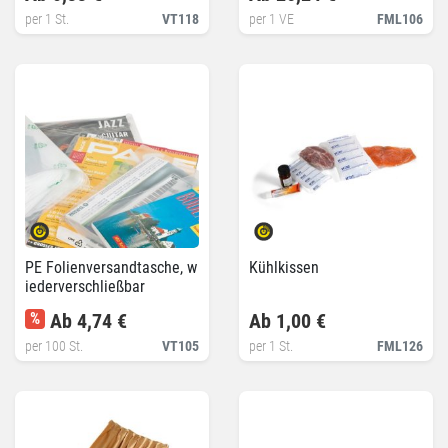
per 1 St.
VT118
per 1 VE
FML106
PE Folienversandtasche, w
Kühlkissen
iederverschließbar
%
Ab 4,74 €
Ab 1,00 €
per 100 St.
VT105
per 1 St.
FML126