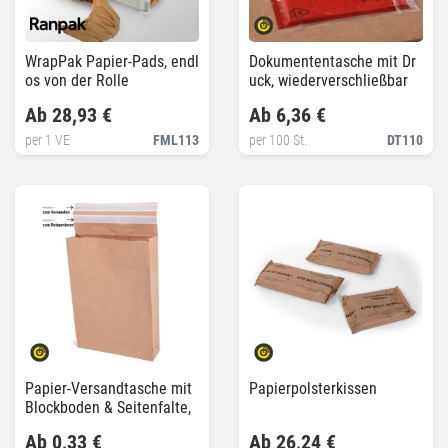
WrapPak Papier-Pads, endl
Dokumententasche mit Dr
os von der Rolle
uck, wiederverschließbar
Ab 28,93 €
Ab 6,36 €
per 1 VE
FML113
per 100 St.
DT110
Papier-Versandtasche mit
Papierpolsterkissen
Blockboden & Seitenfalte,
wiederverschließbar
Ab 0,33 €
Ab 26,24 €